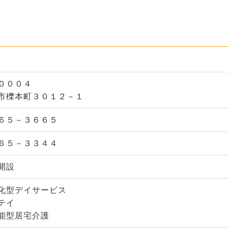
０００４
市櫟本町３０１２－１
６５－３６６５
６５－３３４４
開設
化型デイサービス
テイ
能型居宅介護