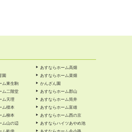
あすならホーム高畑
育園
あすならホーム菜畑
ーム東生駒
かんざん園
ーム二階堂
あすならホーム郡山
ーム天理
あすならホーム筒井
ーム檪本
あすならホーム富雄
ーム柳本
あすならホーム西の京
ーム山の辺
あすならハイツあやめ池
ーム畝傍
あすならホーム今小路